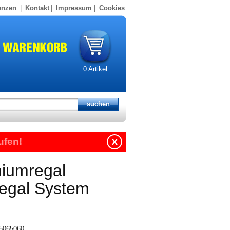
enzen
|
Kontakt
|
Impressum
|
Cookies
0
Artikel
ufen!
X
niumregal
regal System
15065060