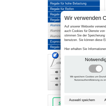
Regale für hohe Belastung
Regale für Reifen
Regale aus Edelstahl
Wir verwenden C
Regale aus Aluminium
Aluminiumregale komplett
Auf unserer Webseite verwend
Aluminiumregal Baukasten
auch Cookies für Dienste von
stimmen Sie der Speicherung 
Aluminiumregal Kombinationen
benutzen. Sie können diese Ei
Express-Produkte
Regale Reduziert
Hier erhalten Sie Information
Notwendi
Rückfragen, Hilfe, Bestellen?
06201 690095-0
Häufige Fragen
Wir speichern Cookies um Grund
Glossar
Nutzerauthentifizierung zu e
Kontakt
Auswahl speichern
A