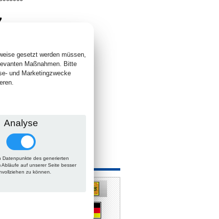
7
. +
Versand
 lieferbar
sweise gesetzt werden müssen,
elevanten Maßnahmen. Bitte
yse- und Marketingzwecke
eren.
Analyse
 Datenpunkte des generierten
 auch
m Abläufe auf unserer Seite besser
hvollziehen zu können.