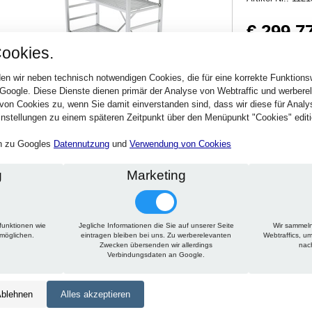
€ 299,7
ookies.
356,73 € inkl. MwSt
Verfügbarkeit:
Sofort
en wir neben technisch notwendigen Cookies, die für eine korrekte Funktion
 Google. Diese Dienste dienen primär der Analyse von Webtraffic und werber
von Cookies zu, wenn Sie damit einverstanden sind, dass wir diese für Anal
Stck.
nstellungen zu einem späteren Zeitpunkt über den Menüpunkt "Cookies" editi
en zu Googles
Datennutzung
und
Verwendung von Cookies
g
Marketing
funktionen wie
Jegliche Informationen die Sie auf unserer Seite
Wir sammeln
Technische Daten
Beschreibung
Zu diesem Artikel passt
rmöglichen.
eintragen bleiben bei uns. Zu werberelevanten
Webtraffics, u
Zwecken übersenden wir allerdings
nac
Verbindungsdaten an Google.
Höhe:
1500 mm
Tiefe:
600 mm
blehnen
Alles akzeptieren
Länge:
650 mm