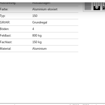
Ausführung:
Rostauflagen
Farbe:
Aluminium eloxiert
Typ:
150
GR/AR:
Grundregal
Böden:
4
Feldlast:
800 kg
Fachlast:
150 kg
Material:
Aluminium