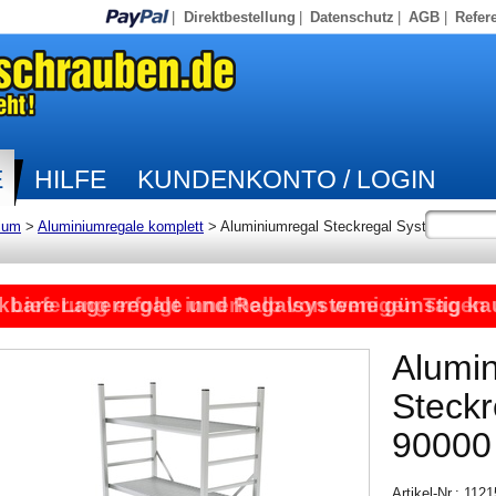
|
Direktbestellung
|
Datenschutz
|
AGB
|
Refer
E
HILFE
KUNDENKONTO / LOGIN
ium
>
Aluminiumregale komplett
>
Aluminiumregal Steckregal System
kbare Lagerregale und Regalsysteme günstig ka
Lieferung erfolgt innerhalb von wenigen Tagen
Alumi
Steck
90000
Artikel-Nr.: 112