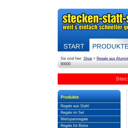
START
PRODUKT
Sie sind hier:
Shop
>
Regale aus Alumin
90000
Stec
Produkte
Regale aus Stahl
Regale im Set
Weitspannregale
Regale für Büros