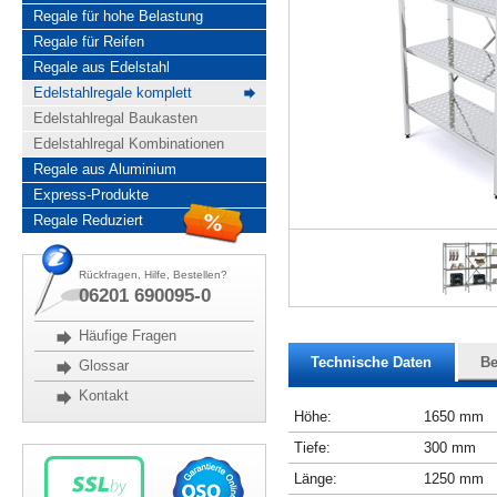
Regale für hohe Belastung
Regale für Reifen
Regale aus Edelstahl
Edelstahlregale komplett
Edelstahlregal Baukasten
Edelstahlregal Kombinationen
Regale aus Aluminium
Express-Produkte
Regale Reduziert
Rückfragen, Hilfe, Bestellen?
06201 690095-0
Häufige Fragen
Technische Daten
Be
Glossar
Kontakt
Höhe:
1650 mm
Tiefe:
300 mm
Länge:
1250 mm