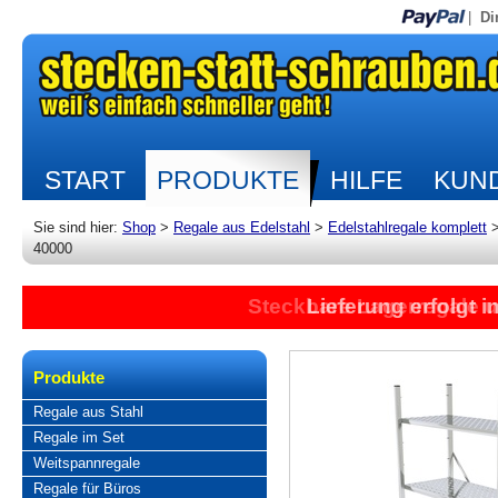
|
Di
START
PRODUKTE
HILFE
KUND
Sie sind hier:
Shop
>
Regale aus Edelstahl
>
Edelstahlregale komplett
40000
Steckbare Lagerregale 
Lieferung erfolgt 
Produkte
Regale aus Stahl
Regale im Set
Weitspannregale
Regale für Büros