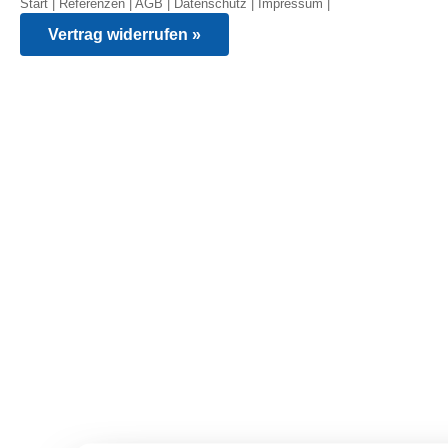
Start
|
Referenzen
|
AGB
|
Datenschutz
|
Impressum
|
Vertrag widerrufen »