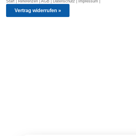
Start
|
Referenzen
|
AGB
|
Datenschutz
|
Impressum
|
Vertrag widerrufen »