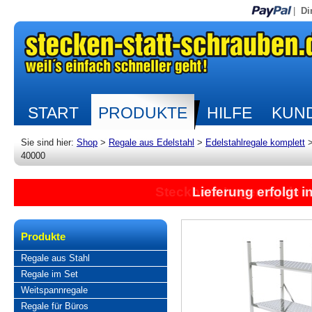
|
Di
START
PRODUKTE
HILFE
KUND
Sie sind hier:
Shop
>
Regale aus Edelstahl
>
Edelstahlregale komplett
40000
Lieferung erfolgt 
Produkte
Regale aus Stahl
Regale im Set
Weitspannregale
Regale für Büros