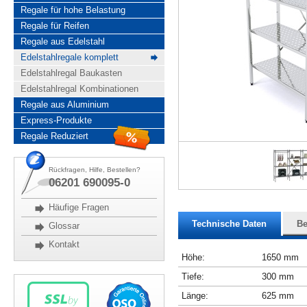
Regale für hohe Belastung
Regale für Reifen
Regale aus Edelstahl
Edelstahlregale komplett
Edelstahlregal Baukasten
Edelstahlregal Kombinationen
Regale aus Aluminium
Express-Produkte
Regale Reduziert
Rückfragen, Hilfe, Bestellen?
06201 690095-0
Häufige Fragen
Technische Daten
Be
Glossar
Kontakt
Höhe:
1650 mm
Tiefe:
300 mm
Länge:
625 mm