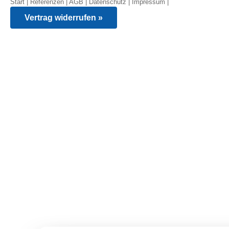
Start
|
Referenzen
|
AGB
|
Datenschutz
|
Impressum
|
Vertrag widerrufen »