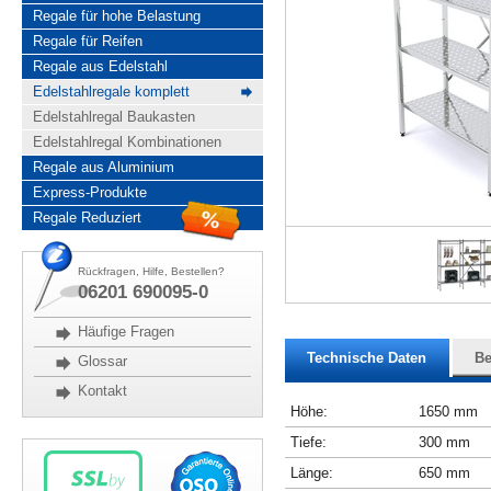
Regale für hohe Belastung
Regale für Reifen
Regale aus Edelstahl
Edelstahlregale komplett
Edelstahlregal Baukasten
Edelstahlregal Kombinationen
Regale aus Aluminium
Express-Produkte
Regale Reduziert
Rückfragen, Hilfe, Bestellen?
06201 690095-0
Häufige Fragen
Technische Daten
Be
Glossar
Kontakt
Höhe:
1650 mm
Tiefe:
300 mm
Länge:
650 mm