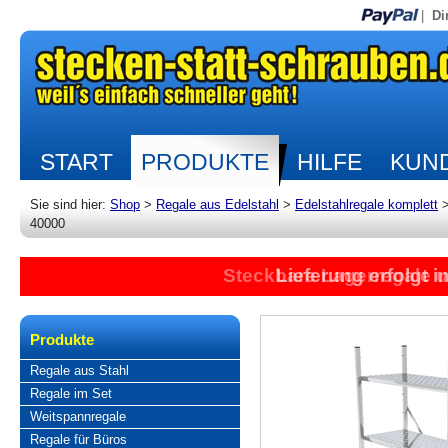
|
Di
START
PRODUKTE
HILFE
KUND
Sie sind hier:
Shop
>
Regale aus Edelstahl
>
Edelstahlregale komplett
40000
Steckbare Lagerregale 
Lieferung erfolgt 
Produkte
Regale aus Stahl
Regale im Set
Weitspannregale
Regale für Büros