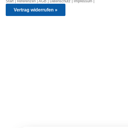
Start
|
Referenzen
|
AGB
|
Datenschutz
|
Impressum
|
Vertrag widerrufen »