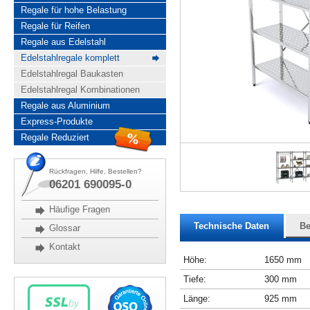
Regale für hohe Belastung
Regale für Reifen
Regale aus Edelstahl
Edelstahlregale komplett
Edelstahlregal Baukasten
Edelstahlregal Kombinationen
Regale aus Aluminium
Express-Produkte
Regale Reduziert
Rückfragen, Hilfe, Bestellen?
06201 690095-0
Häufige Fragen
Technische Daten
Be
Glossar
Kontakt
Höhe:
1650 mm
Tiefe:
300 mm
Länge:
925 mm