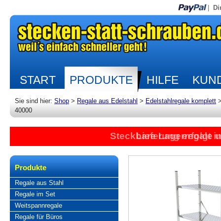
|
Di
START
PRODUKTE
HILFE
KUND
Sie sind hier:
Shop
>
Regale aus Edelstahl
>
Edelstahlregale komplett
40000
Steckbare Lagerregale 
Lieferung erfolgt 
Produkte
Regale aus Stahl
Regale im Set
Weitspannregale
Regale für Büros