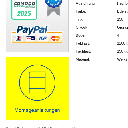
Ausführung:
Fachbö
Farbe:
Edelst
Typ:
150
GR/AR:
Grundr
Böden:
4
Feldlast:
1200 
Fachlast:
150 k
Material:
Werkst