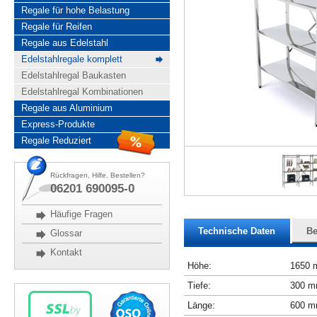
Regale für hohe Belastung
Regale für Reifen
Regale aus Edelstahl
Edelstahlregale komplett
Edelstahlregal Baukasten
Edelstahlregal Kombinationen
Regale aus Aluminium
Express-Produkte
Regale Reduziert
Rückfragen, Hilfe, Bestellen?
06201 690095-0
Häufige Fragen
Technische Daten
Be
Glossar
Kontakt
Höhe:
1650
Tiefe:
300 
Länge:
600 