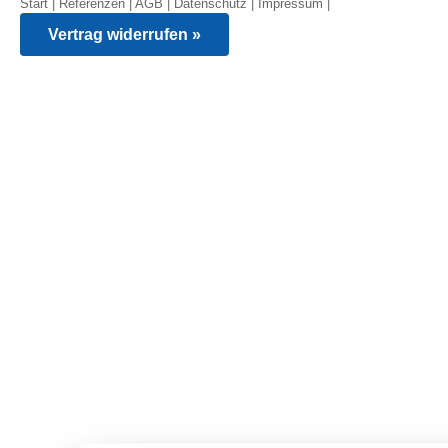
Start
|
Referenzen
|
AGB
|
Datenschutz
|
Impressum
|
Vertrag widerrufen »