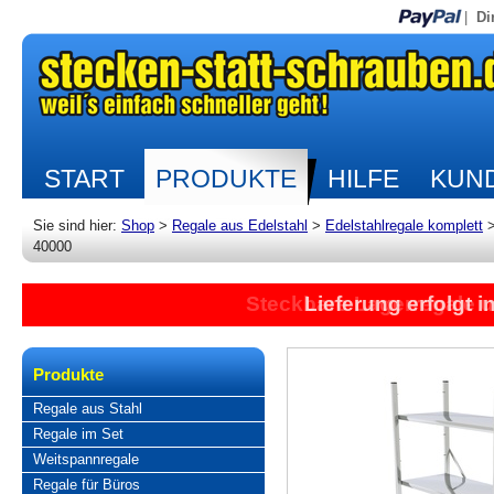
|
Di
START
PRODUKTE
HILFE
KUND
Sie sind hier:
Shop
>
Regale aus Edelstahl
>
Edelstahlregale komplett
40000
Steckbare Lagerregale 
Lieferung erfolgt 
Produkte
Regale aus Stahl
Regale im Set
Weitspannregale
Regale für Büros