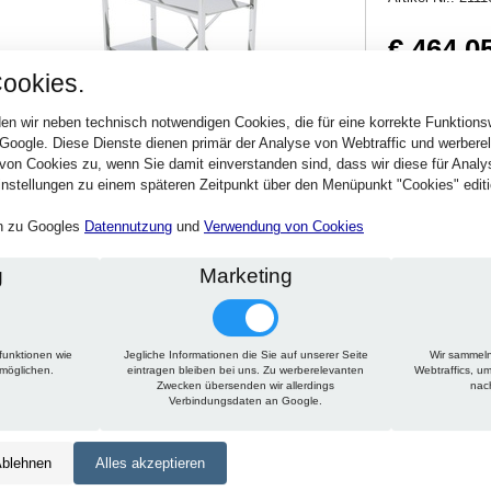
€ 464,0
ookies.
552,22 € inkl. MwSt
Verfügbarkeit:
Sofort
en wir neben technisch notwendigen Cookies, die für eine korrekte Funktion
 Google. Diese Dienste dienen primär der Analyse von Webtraffic und werber
von Cookies zu, wenn Sie damit einverstanden sind, dass wir diese für Anal
Stck.
nstellungen zu einem späteren Zeitpunkt über den Menüpunkt "Cookies" editi
en zu Googles
Datennutzung
und
Verwendung von Cookies
g
Marketing
funktionen wie
Jegliche Informationen die Sie auf unserer Seite
Wir sammeln
Technische Daten
Beschreibung
Zu diesem Artikel passt
rmöglichen.
eintragen bleiben bei uns. Zu werberelevanten
Webtraffics, u
Zwecken übersenden wir allerdings
nac
Verbindungsdaten an Google.
Höhe:
1650 mm
Tiefe:
300 mm
blehnen
Alles akzeptieren
Länge:
750 mm