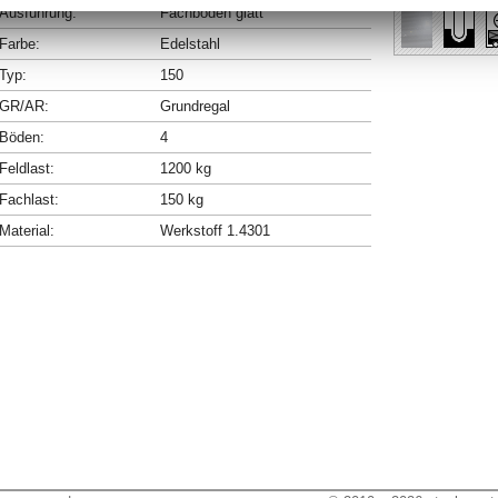
Ausführung:
Fachböden glatt
Farbe:
Edelstahl
Typ:
150
GR/AR:
Grundregal
Böden:
4
Feldlast:
1200 kg
Fachlast:
150 kg
Material:
Werkstoff 1.4301