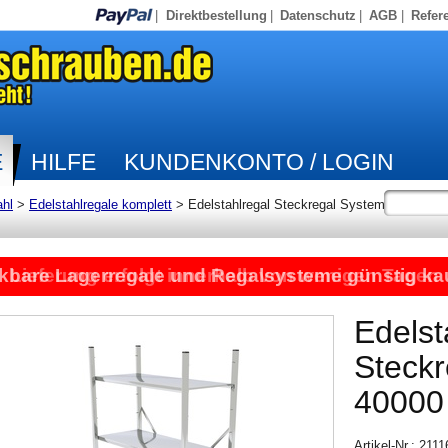
|
Direktbestellung
|
Datenschutz
|
AGB
|
Refer
E
HILFE
KUNDENKONTO / LOGIN
ahl
>
Edelstahlregale komplett
>
Edelstahlregal Steckregal System
kbare Lagerregale und Regalsysteme günstig ka
Lieferung erfolgt innerhalb von wenigen Tagen
Edelst
Steck
40000
Artikel-Nr.: 211