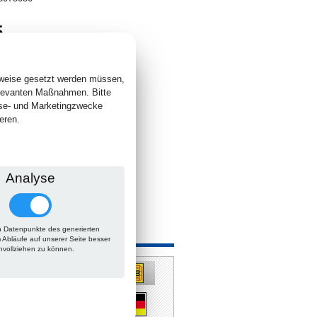
5
. +
Versand
 lieferbar
sweise gesetzt werden müssen,
elevanten Maßnahmen. Bitte
yse- und Marketingzwecke
eren.
Analyse
 Datenpunkte des generierten
 auch
m Abläufe auf unserer Seite besser
hvollziehen zu können.