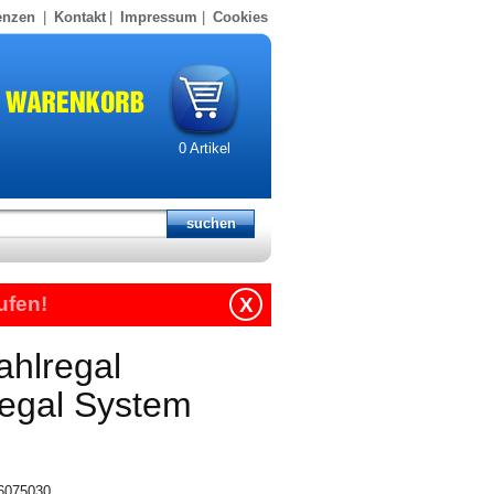
enzen
|
Kontakt
|
Impressum
|
Cookies
0
Artikel
ufen!
X
ahlregal
regal System
16075030