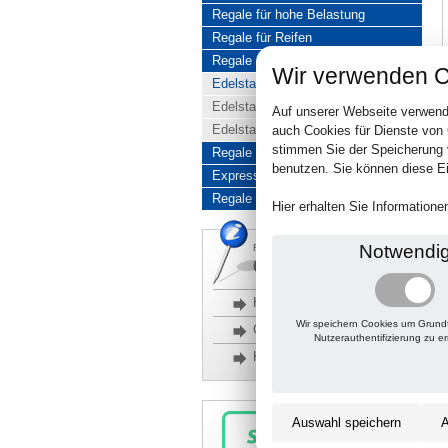
Regale für hohe Belastung
Regale für Reifen
Regale aus Edelstahl
Wir verwenden C
Edelstahlregale komplett
Edelstahlregal Baukasten
Auf unserer Webseite verwend
Edelstahlregal Kombinationen
auch Cookies für Dienste von
stimmen Sie der Speicherung 
Regale aus Aluminium
benutzen. Sie können diese Ei
Express-Produkte
Regale Reduziert
Hier erhalten Sie Information
Notwendi
Rückfragen, Hilfe, Bestellen?
06201 690095-0
Häufige Fragen
Wir speichern Cookies um Grund
Glossar
Nutzerauthentifizierung zu e
Kontakt
Auswahl speichern
A