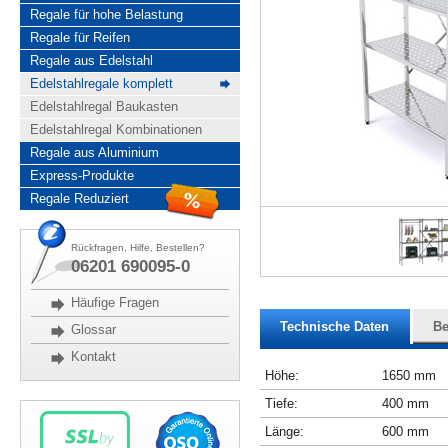
Regale für hohe Belastung
Regale für Reifen
Regale aus Edelstahl
Edelstahlregale komplett
Edelstahlregal Baukasten
Edelstahlregal Kombinationen
Regale aus Aluminium
Express-Produkte
Regale Reduziert
Rückfragen, Hilfe, Bestellen?
06201 690095-0
Häufige Fragen
Technische Daten
Be
Glossar
Kontakt
Höhe:
1650 mm
Tiefe:
400 mm
Länge:
600 mm