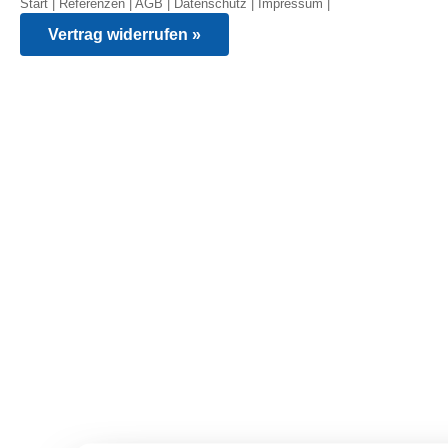
Start
|
Referenzen
|
AGB
|
Datenschutz
|
Impressum
|
Vertrag widerrufen »