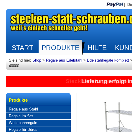
|
Di
START
PRODUKTE
HILFE
KUND
Sie sind hier:
Shop
>
Regale aus Edelstahl
>
Edelstahlregale komplett
40000
Lieferung erfolgt 
Produkte
Regale aus Stahl
Regale im Set
Weitspannregale
Regale für Büros