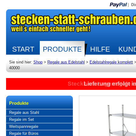
|
Di
START
PRODUKTE
HILFE
KUND
Sie sind hier:
Shop
>
Regale aus Edelstahl
>
Edelstahlregale komplett
40000
Steckbare Lagerregale 
Lieferung erfolgt 
Produkte
Regale aus Stahl
Regale im Set
Weitspannregale
Regale für Büros