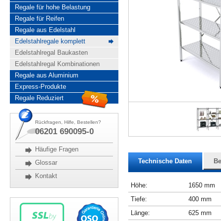
Regale für hohe Belastung
Regale für Reifen
Regale aus Edelstahl
Edelstahlregale komplett
Edelstahlregal Baukasten
Edelstahlregal Kombinationen
Regale aus Aluminium
Express-Produkte
Regale Reduziert
Rückfragen, Hilfe, Bestellen?
06201 690095-0
Häufige Fragen
Technische Daten
Be
Glossar
Kontakt
Höhe:
1650 mm
Tiefe:
400 mm
Länge:
625 mm