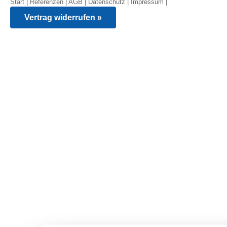
Start
|
Referenzen
|
AGB
|
Datenschutz
|
Impressum
|
Vertrag widerrufen »