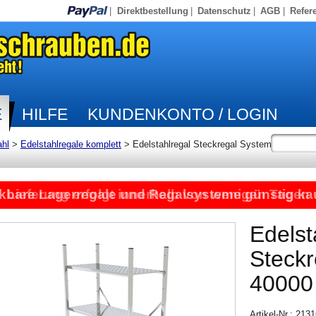
|
Direktbestellung
|
Datenschutz
|
AGB
|
Refer
E
HILFE
KUNDENKONTO / LOGIN
ahl
>
Edelstahlregale komplett
>
Edelstahlregal Steckregal System
kbare Lagerregale und Regalsysteme günstig ka
Lieferung erfolgt innerhalb von wenigen Tagen
Edelst
Steck
40000
Artikel-Nr.: 21