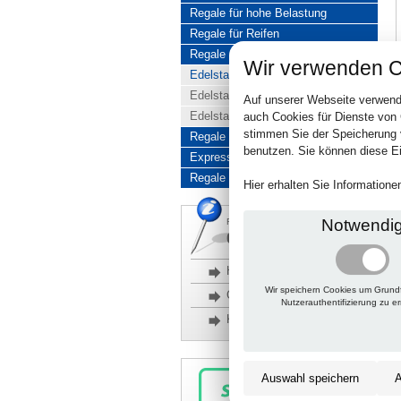
Regale für hohe Belastung
Regale für Reifen
Regale aus Edelstahl
Wir verwenden C
Edelstahlregale komplett
Edelstahlregal Baukasten
Auf unserer Webseite verwend
Edelstahlregal Kombinationen
auch Cookies für Dienste von
stimmen Sie der Speicherung 
Regale aus Aluminium
benutzen. Sie können diese Ei
Express-Produkte
Regale Reduziert
Hier erhalten Sie Information
Notwendi
Rückfragen, Hilfe, Bestellen?
06201 690095-0
Häufige Fragen
Wir speichern Cookies um Grund
Glossar
Nutzerauthentifizierung zu e
Kontakt
Auswahl speichern
A