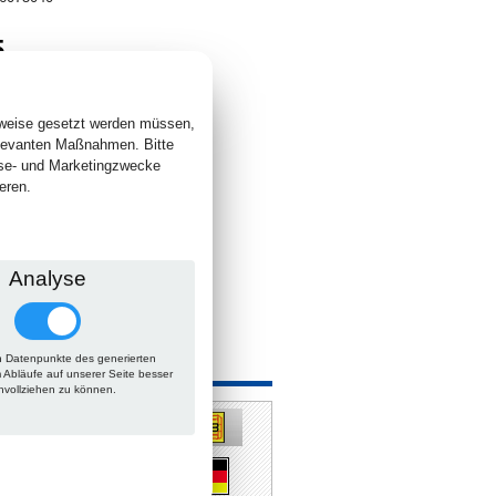
5
. +
Versand
 lieferbar
sweise gesetzt werden müssen,
elevanten Maßnahmen. Bitte
yse- und Marketingzwecke
eren.
Analyse
 Datenpunkte des generierten
 auch
m Abläufe auf unserer Seite besser
hvollziehen zu können.