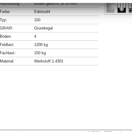
Ausführung:
Böden gelocht, Ø 24 mm
Farbe:
Edelstahl
Typ:
150
GR/AR:
Grundregal
Böden:
4
Feldlast:
1200 kg
Fachlast:
150 kg
Material:
Werkstoff 1.4301