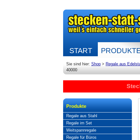
START
PRODUKT
Sie sind hier:
Shop
>
Regale aus Edelst
40000
Stec
Produkte
Regale aus Stahl
Regale im Set
Weitspannregale
Regale für Büros