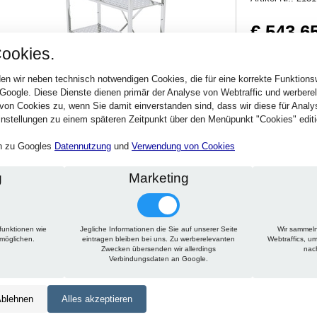
€ 543,6
ookies.
646,94 € inkl. MwSt
Verfügbarkeit:
Sofort
en wir neben technisch notwendigen Cookies, die für eine korrekte Funktion
 Google. Diese Dienste dienen primär der Analyse von Webtraffic und werber
von Cookies zu, wenn Sie damit einverstanden sind, dass wir diese für Anal
Stck.
nstellungen zu einem späteren Zeitpunkt über den Menüpunkt "Cookies" editi
en zu Googles
Datennutzung
und
Verwendung von Cookies
g
Marketing
funktionen wie
Jegliche Informationen die Sie auf unserer Seite
Wir sammeln
Technische Daten
Beschreibung
Zu diesem Artikel passt
rmöglichen.
eintragen bleiben bei uns. Zu werberelevanten
Webtraffics, u
Zwecken übersenden wir allerdings
nac
Verbindungsdaten an Google.
Höhe:
1650 mm
Tiefe:
400 mm
blehnen
Alles akzeptieren
Länge:
750 mm