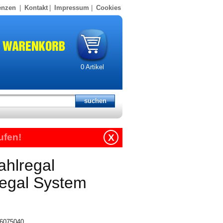
enzen
|
Kontakt
|
Impressum
|
Cookies
0
Artikel
ufen!
X
ahlregal
regal System
316075040