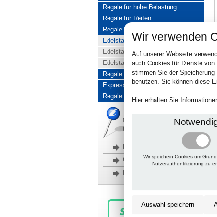
Regale für hohe Belastung
Regale für Reifen
Regale aus Edelstahl
Wir verwenden C
Edelstahlregale komplett
Edelstahlregal Baukasten
Auf unserer Webseite verwend
Edelstahlregal Kombinationen
auch Cookies für Dienste von
stimmen Sie der Speicherung 
Regale aus Aluminium
benutzen. Sie können diese Ei
Express-Produkte
Regale Reduziert
Hier erhalten Sie Information
Notwendi
Rückfragen, Hilfe, Bestellen?
06201 690095-0
Häufige Fragen
Wir speichern Cookies um Grund
Glossar
Nutzerauthentifizierung zu e
Kontakt
Auswahl speichern
A