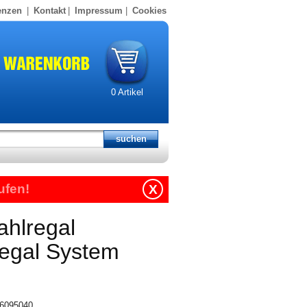
enzen
|
Kontakt
|
Impressum
|
Cookies
0
Artikel
ufen!
X
ahlregal
regal System
316095040