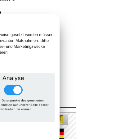
8
. +
Versand
 lieferbar
sweise gesetzt werden müssen,
elevanten Maßnahmen. Bitte
yse- und Marketingzwecke
eren.
Analyse
 Datenpunkte des generierten
 auch
m Abläufe auf unserer Seite besser
hvollziehen zu können.