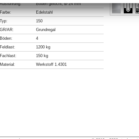
Ausführung:
Böden gelocht, Ø 24 mm
Farbe:
Edelstahl
Typ:
150
GR/AR:
Grundregal
Böden:
4
Feldlast:
1200 kg
Fachlast:
150 kg
Material:
Werkstoff 1.4301