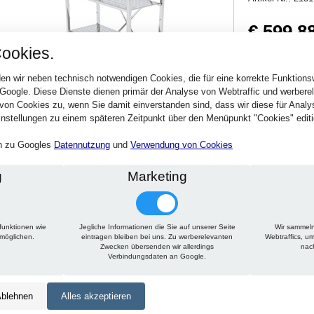
€ 599,8
ookies.
713,86 € inkl. MwSt
Verfügbarkeit:
Sofort
en wir neben technisch notwendigen Cookies, die für eine korrekte Funktion
 Google. Diese Dienste dienen primär der Analyse von Webtraffic und werber
von Cookies zu, wenn Sie damit einverstanden sind, dass wir diese für Anal
Stck.
nstellungen zu einem späteren Zeitpunkt über den Menüpunkt "Cookies" editi
en zu Googles
Datennutzung
und
Verwendung von Cookies
g
Marketing
funktionen wie
Jegliche Informationen die Sie auf unserer Seite
Wir sammeln
Technische Daten
Beschreibung
Zu diesem Artikel passt
rmöglichen.
eintragen bleiben bei uns. Zu werberelevanten
Webtraffics, u
Zwecken übersenden wir allerdings
nac
Verbindungsdaten an Google.
Höhe:
1650 mm
Tiefe:
400 mm
blehnen
Alles akzeptieren
Länge:
950 mm