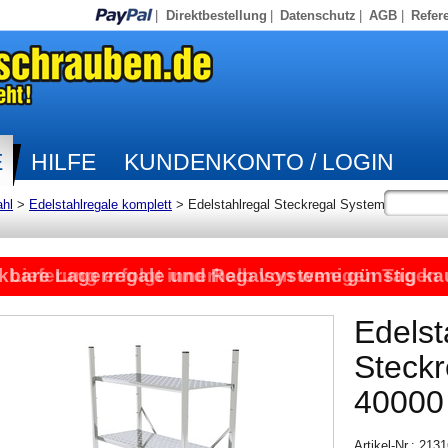
|
Direktbestellung
|
Datenschutz
|
AGB
|
Refer
E
HILFE
KUNDENKONTO / LOGIN
ahl
>
Edelstahlregale komplett
>
Edelstahlregal Steckregal System
kbare Lagerregale und Regalsysteme günstig ka
Lieferung erfolgt innerhalb von wenigen Tagen
Edelst
Steck
40000
Artikel-Nr.: 21