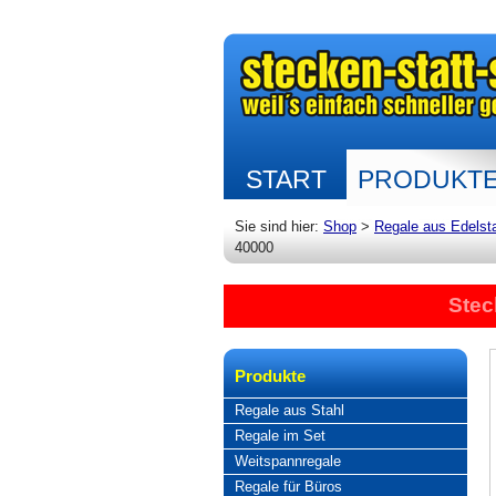
START
PRODUKT
Sie sind hier:
Shop
>
Regale aus Edelst
40000
Stec
Produkte
Regale aus Stahl
Regale im Set
Weitspannregale
Regale für Büros