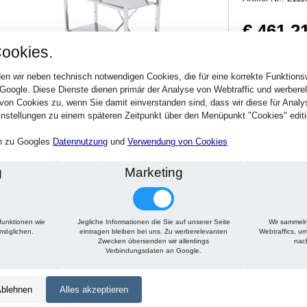
€ 461,2
ookies.
548,84 € inkl. MwSt
Verfügbarkeit:
Sofort
en wir neben technisch notwendigen Cookies, die für eine korrekte Funktion
 Google. Diese Dienste dienen primär der Analyse von Webtraffic und werber
von Cookies zu, wenn Sie damit einverstanden sind, dass wir diese für Anal
Stck.
nstellungen zu einem späteren Zeitpunkt über den Menüpunkt "Cookies" editi
en zu Googles
Datennutzung
und
Verwendung von Cookies
g
Marketing
funktionen wie
Jegliche Informationen die Sie auf unserer Seite
Wir sammeln
Technische Daten
Beschreibung
Zu diesem Artikel passt
rmöglichen.
eintragen bleiben bei uns. Zu werberelevanten
Webtraffics, u
Zwecken übersenden wir allerdings
nac
Verbindungsdaten an Google.
Höhe:
1650 mm
Tiefe:
400 mm
blehnen
Alles akzeptieren
Länge:
550 mm