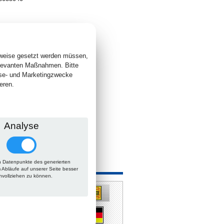
1
. +
Versand
 lieferbar
sweise gesetzt werden müssen,
elevanten Maßnahmen. Bitte
yse- und Marketingzwecke
eren.
Analyse
 Datenpunkte des generierten
 auch
m Abläufe auf unserer Seite besser
hvollziehen zu können.