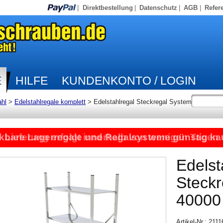
|
Direktbestellung
|
Datenschutz
|
AGB
|
Refer
E
HILFE
KUNDENKONTO / LOGIN
ahl
>
Edelstahlregale komplett
>
Edelstahlregal Steckregal System
kbare Lagerregale und Regalsysteme günstig ka
Lieferung erfolgt innerhalb von wenigen Tagen
Edelst
Steck
40000
Artikel-Nr.: 211