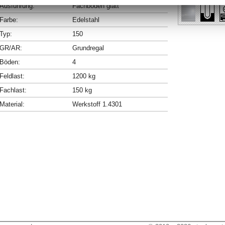
Ausführung:
Fachböden glatt
Farbe:
Edelstahl
Typ:
150
GR/AR:
Grundregal
Böden:
4
Feldlast:
1200 kg
Fachlast:
150 kg
Material:
Werkstoff 1.4301