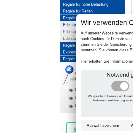
Regale für hohe Belastung
Regale für Reifen
Regale aus Edelstahl
Wir verwenden C
Edelstahlregale komplett
Edelstahlregal Baukasten
Auf unserer Webseite verwend
Edelstahlregal Kombinationen
auch Cookies für Dienste von
stimmen Sie der Speicherung 
Regale aus Aluminium
benutzen. Sie können diese Ei
Express-Produkte
Regale Reduziert
Hier erhalten Sie Information
Notwendi
Rückfragen, Hilfe, Bestellen?
06201 690095-0
Häufige Fragen
Wir speichern Cookies um Grund
Glossar
Nutzerauthentifizierung zu e
Kontakt
Auswahl speichern
A