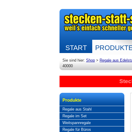
START
PRODUKT
Sie sind hier:
Shop
>
Regale aus Edelst
40000
Stec
Produkte
Regale aus Stahl
Regale im Set
Weitspannregale
Regale für Büros