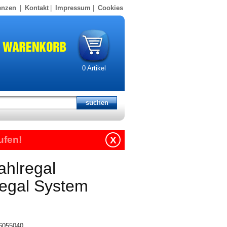
enzen
|
Kontakt
|
Impressum
|
Cookies
0
Artikel
ufen!
X
ahlregal
regal System
16055040