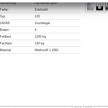
Ausführung:
Fachböden glatt
Farbe:
Edelstahl
Typ:
120
GR/AR:
Grundregal
Böden:
4
Feldlast:
1200 kg
Fachlast:
120 kg
Material:
Werkstoff 1.4301