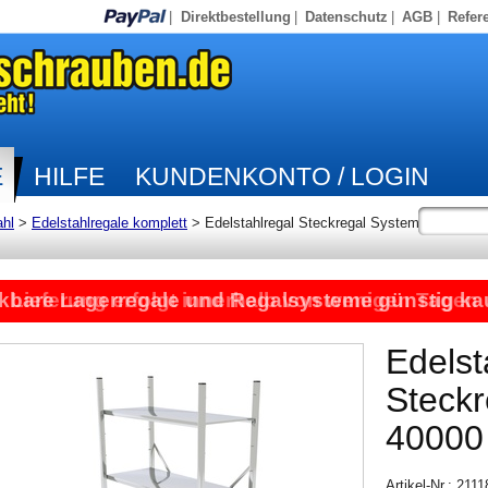
|
Direktbestellung
|
Datenschutz
|
AGB
|
Refer
E
HILFE
KUNDENKONTO / LOGIN
ahl
>
Edelstahlregale komplett
>
Edelstahlregal Steckregal System
kbare Lagerregale und Regalsysteme günstig ka
Lieferung erfolgt innerhalb von wenigen Tagen
Edelst
Steck
40000
Artikel-Nr.: 211