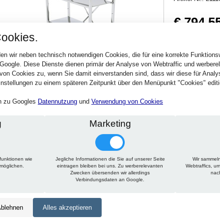
€ 794,5
ookies.
945,51 € inkl. MwSt
Verfügbarkeit:
Sofort
en wir neben technisch notwendigen Cookies, die für eine korrekte Funktion
 Google. Diese Dienste dienen primär der Analyse von Webtraffic und werber
von Cookies zu, wenn Sie damit einverstanden sind, dass wir diese für Anal
Stck.
nstellungen zu einem späteren Zeitpunkt über den Menüpunkt "Cookies" editi
en zu Googles
Datennutzung
und
Verwendung von Cookies
g
Marketing
funktionen wie
Jegliche Informationen die Sie auf unserer Seite
Wir sammeln
Technische Daten
Beschreibung
Zu diesem Artikel passt
rmöglichen.
eintragen bleiben bei uns. Zu werberelevanten
Webtraffics, u
Zwecken übersenden wir allerdings
nac
Verbindungsdaten an Google.
Höhe:
1950 mm
Tiefe:
500 mm
blehnen
Alles akzeptieren
Länge:
1500 mm