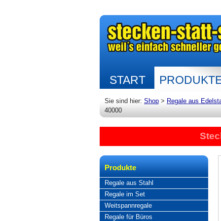
START
PRODUKT
Sie sind hier:
Shop
>
Regale aus Edelst
40000
Stec
Produkte
Regale aus Stahl
Regale im Set
Weitspannregale
Regale für Büros