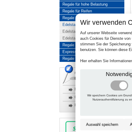
Regale für hohe Belastung
Regale für Reifen
Regale aus Edelstahl
Wir verwenden C
Edelstahlregale komplett
Edelstahlregal Baukasten
Auf unserer Webseite verwend
Edelstahlregal Kombinationen
auch Cookies für Dienste von
stimmen Sie der Speicherung 
Regale aus Aluminium
benutzen. Sie können diese Ei
Express-Produkte
Regale Reduziert
Hier erhalten Sie Information
Notwendi
Rückfragen, Hilfe, Bestellen?
06201 690095-0
Häufige Fragen
Wir speichern Cookies um Grund
Glossar
Nutzerauthentifizierung zu e
Kontakt
Auswahl speichern
A