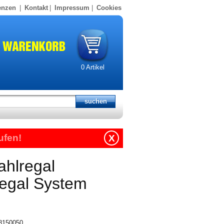
enzen
|
Kontakt
|
Impressum
|
Cookies
0
Artikel
ufen!
X
ahlregal
regal System
18150050