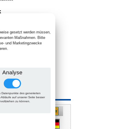
5
. +
Versand
 lieferbar
sweise gesetzt werden müssen,
elevanten Maßnahmen. Bitte
yse- und Marketingzwecke
eren.
Analyse
 Datenpunkte des generierten
 auch
m Abläufe auf unserer Seite besser
hvollziehen zu können.