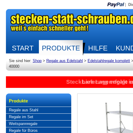
|
Di
START
PRODUKTE
HILFE
KUND
Sie sind hier:
Shop
>
Regale aus Edelstahl
>
Edelstahlregale komplett
40000
Steckbare Lagerregale 
Lieferung erfolgt 
Produkte
Regale aus Stahl
Regale im Set
Weitspannregale
Regale für Büros