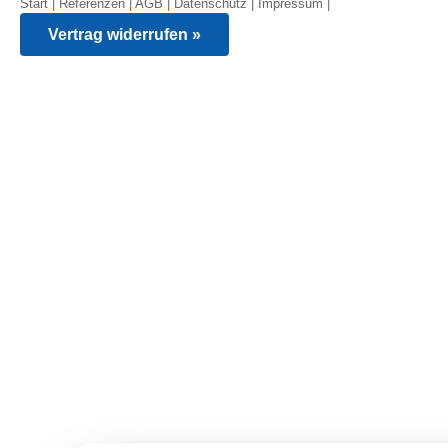
Start
|
Referenzen
|
AGB
|
Datenschutz
|
Impressum
|
Vertrag widerrufen »