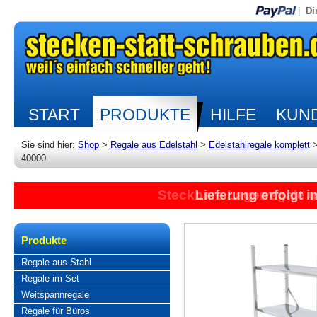
|
Di
START
PRODUKTE
HILFE
KUND
Sie sind hier:
Shop
>
Regale aus Edelstahl
>
Edelstahlregale komplett
40000
Steckbare Lagerregale 
Lieferung erfolgt 
Produkte
Regale aus Stahl
Regale im Set
Weitspannregale
Regale für Büros