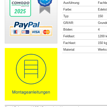
Ausführung:
Fachbö
Farbe:
Edelst
Typ:
150
GR/AR:
Grundr
Böden:
4
Feldlast:
1200 
Fachlast:
150 k
Material:
Werkst