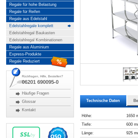
Regale für hohe Belastung
Regale für Reifen
Regale aus Edelstahl
Edelstahlregale komplett
Edelstahlregal Baukasten
Edelstahlregal Kombinationen
Regale aus Aluminium
Express-Produkte
Regale Reduziert
Rückfragen, Hilfe, Bestellen?
06201 690095-0
Häufige Fragen
Technische Daten
Be
Glossar
Kontakt
Höhe:
1650
Tiefe:
600 
Länge:
925 