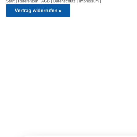
Start
|
Referenzen
|
AGB
|
Datenschutz
|
Impressum
|
Vertrag widerrufen »