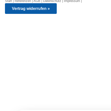
Start
|
Referenzen
|
AGB
|
Datenschutz
|
Impressum
|
Vertrag widerrufen »