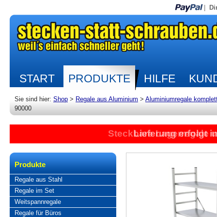
|
Di
START
PRODUKTE
HILFE
KUND
Sie sind hier:
Shop
>
Regale aus Aluminium
>
Aluminiumregale komplet
90000
Steckbare Lagerregale 
Lieferung erfolgt 
Produkte
Regale aus Stahl
Regale im Set
Weitspannregale
Regale für Büros