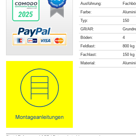
Ausführung:
Fachböd
Farbe:
Alumini
Typ:
150
GR/AR:
Grundr
Böden:
4
Feldlast:
800 kg
Fachlast:
150 kg
Material:
Alumin