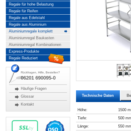
Regale für hohe Belastung
Regale für Reifen
Regale aus Edelstahl
Regale aus Aluminium
Aluminiumregale komplett
Aluminiumregal Baukasten
Aluminiumregal Kombinationen
Express-Produkte
Regale Reduziert
Rückfragen, Hilfe, Bestellen?
06201 690095-0
Häufige Fragen
Technische Daten
Be
Glossar
Kontakt
Höhe:
1500 
Tiefe:
500 m
Länge:
550 m