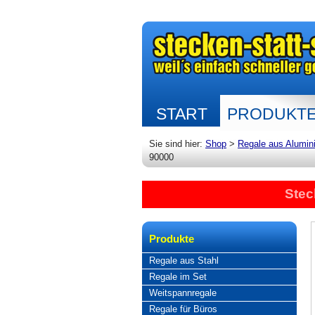
START
PRODUKT
Sie sind hier:
Shop
>
Regale aus Alumin
90000
Stec
Produkte
Regale aus Stahl
Regale im Set
Weitspannregale
Regale für Büros