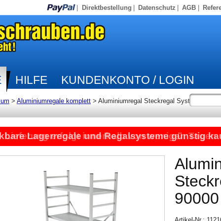
|
Direktbestellung
|
Datenschutz
|
AGB
|
Refer
E
HILFE
KUNDENKONTO / LOGIN
ium
>
Aluminiumregale komplett
>
Aluminiumregal Steckregal System
kbare Lagerregale und Regalsysteme günstig ka
Lieferung erfolgt innerhalb von wenigen Tagen
Alumi
Steck
90000
Artikel-Nr.: 112