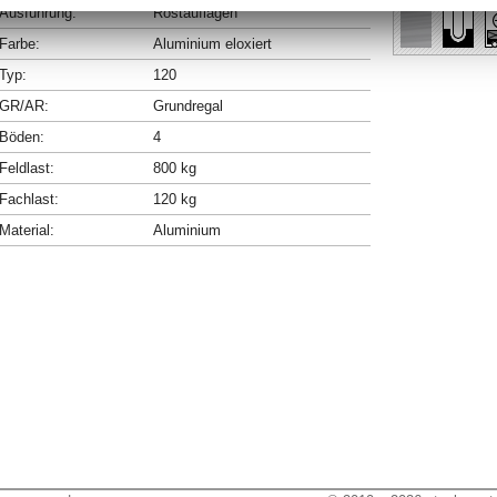
Ausführung:
Rostauflagen
Farbe:
Aluminium eloxiert
Typ:
120
GR/AR:
Grundregal
Böden:
4
Feldlast:
800 kg
Fachlast:
120 kg
Material:
Aluminium