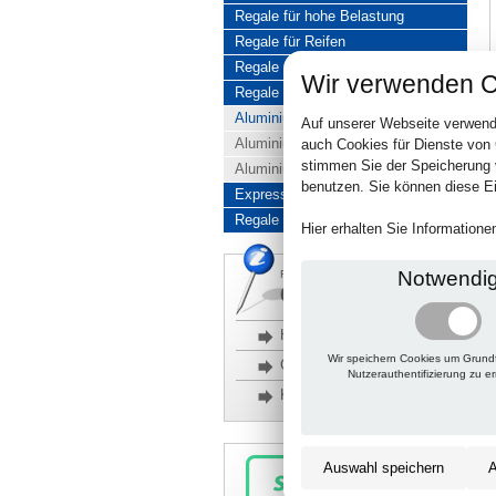
Regale für hohe Belastung
Regale für Reifen
Regale aus Edelstahl
Wir verwenden C
Regale aus Aluminium
Aluminiumregale komplett
Auf unserer Webseite verwend
Aluminiumregal Baukasten
auch Cookies für Dienste von
stimmen Sie der Speicherung 
Aluminiumregal Kombinationen
benutzen. Sie können diese Ei
Express-Produkte
Regale Reduziert
Hier erhalten Sie Information
Notwendi
Rückfragen, Hilfe, Bestellen?
06201 690095-0
Häufige Fragen
Wir speichern Cookies um Grund
Glossar
Nutzerauthentifizierung zu e
Kontakt
Auswahl speichern
A