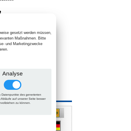
8
. +
Versand
 lieferbar
sweise gesetzt werden müssen,
elevanten Maßnahmen. Bitte
yse- und Marketingzwecke
eren.
Analyse
 Datenpunkte des generierten
 auch
m Abläufe auf unserer Seite besser
hvollziehen zu können.