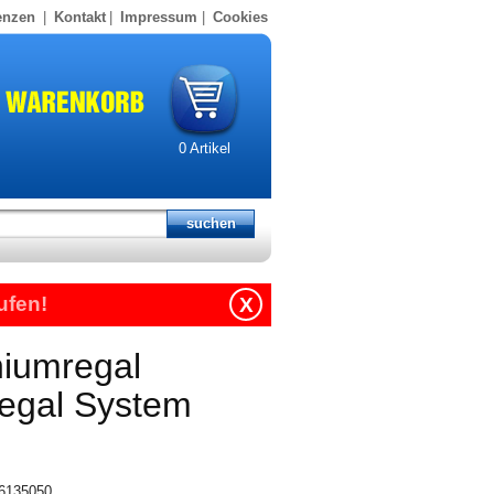
enzen
|
Kontakt
|
Impressum
|
Cookies
0
Artikel
ufen!
X
niumregal
regal System
16135050