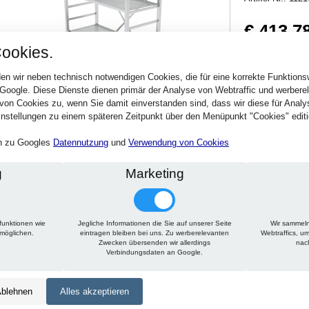
€ 413,7
ookies.
492,40 € inkl. MwSt
Verfügbarkeit:
Sofort
en wir neben technisch notwendigen Cookies, die für eine korrekte Funktion
 Google. Diese Dienste dienen primär der Analyse von Webtraffic und werber
von Cookies zu, wenn Sie damit einverstanden sind, dass wir diese für Anal
Stck.
nstellungen zu einem späteren Zeitpunkt über den Menüpunkt "Cookies" editi
en zu Googles
Datennutzung
und
Verwendung von Cookies
g
Marketing
funktionen wie
Jegliche Informationen die Sie auf unserer Seite
Wir sammeln
Technische Daten
Beschreibung
Zu diesem Artikel passt
rmöglichen.
eintragen bleiben bei uns. Zu werberelevanten
Webtraffics, u
Zwecken übersenden wir allerdings
nac
Verbindungsdaten an Google.
Höhe:
1650 mm
Tiefe:
500 mm
blehnen
Alles akzeptieren
Länge:
1350 mm