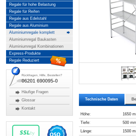
Regale für hohe Belastung
Regale für Reifen
Regale aus Edelstahl
Regale aus Aluminium
Aluminiumregale komplett
Aluminiumregal Baukasten
Aluminiumregal Kombinationen
Express-Produkte
Regale Reduziert
Rückfragen, Hilfe, Bestellen?
06201 690095-0
Häufige Fragen
Technische Daten
Be
Glossar
Kontakt
Höhe:
1650 
Tiefe:
500 m
Länge:
1500 