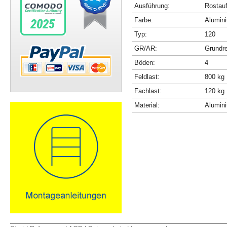
Ausführung:
Rostau
Farbe:
Alumini
Typ:
120
GR/AR:
Grundr
Böden:
4
Feldlast:
800 kg
Fachlast:
120 kg
Material:
Alumin