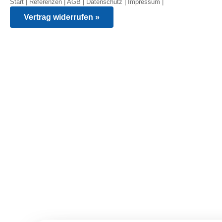
Start
|
Referenzen
|
AGB
|
Datenschutz
|
Impressum
|
Vertrag widerrufen »