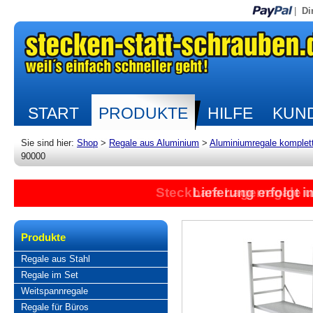
|
Di
START
PRODUKTE
HILFE
KUND
Sie sind hier:
Shop
>
Regale aus Aluminium
>
Aluminiumregale komplet
90000
Steckbare Lagerregale 
Lieferung erfolgt 
Produkte
Regale aus Stahl
Regale im Set
Weitspannregale
Regale für Büros