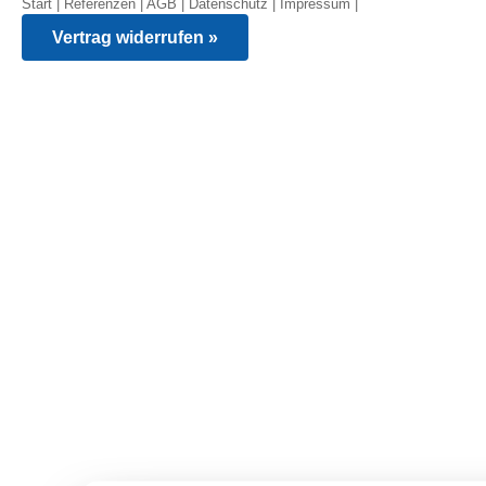
Start
|
Referenzen
|
AGB
|
Datenschutz
|
Impressum
|
Vertrag widerrufen »