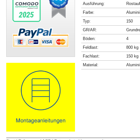
Ausführung:
Rostau
Farbe:
Alumini
Typ:
150
GR/AR:
Grundr
Böden:
4
Feldlast:
800 kg
Fachlast:
150 kg
Material:
Alumin