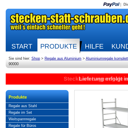
|
Di
START
PRODUKTE
HILFE
KUND
Sie sind hier:
Shop
>
Regale aus Aluminium
>
Aluminiumregale komplet
90000
Steckbare Lagerregale 
Lieferung erfolgt 
Produkte
Regale aus Stahl
Regale im Set
Weitspannregale
Regale für Büros