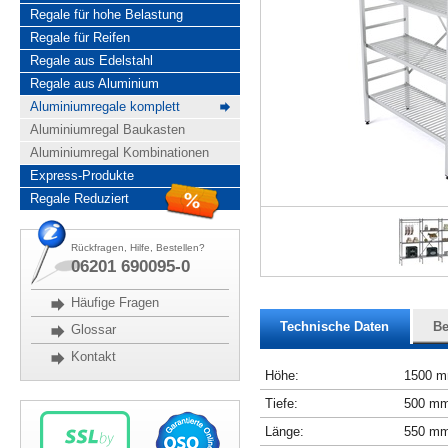
Regale für hohe Belastung
Regale für Reifen
Regale aus Edelstahl
Regale aus Aluminium
Aluminiumregale komplett
Aluminiumregal Baukasten
Aluminiumregal Kombinationen
Express-Produkte
Regale Reduziert
Rückfragen, Hilfe, Bestellen?
06201 690095-0
Häufige Fragen
Technische Daten
Be
Glossar
Kontakt
Höhe:
1500 
Tiefe:
500 m
Länge:
550 m