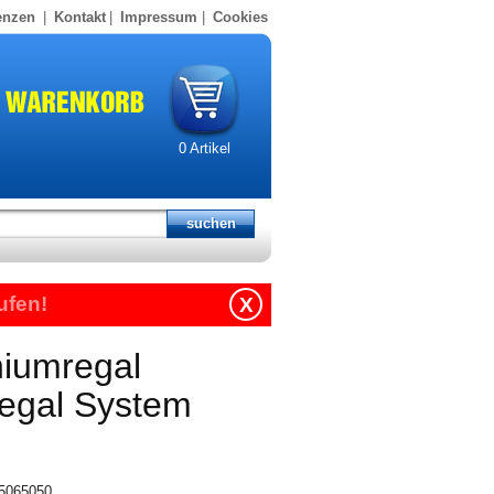
enzen
|
Kontakt
|
Impressum
|
Cookies
0
Artikel
ufen!
X
niumregal
regal System
15065050