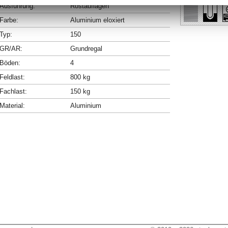
Ausführung:
Rostauflagen
Farbe:
Aluminium eloxiert
Typ:
150
GR/AR:
Grundregal
Böden:
4
Feldlast:
800 kg
Fachlast:
150 kg
Material:
Aluminium