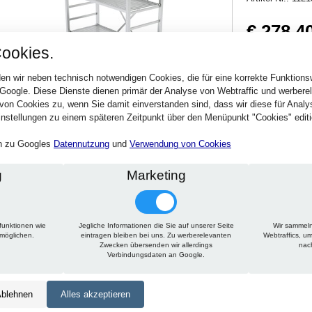
€ 278,4
ookies.
331,30 € inkl. MwSt
Verfügbarkeit:
Sofort
en wir neben technisch notwendigen Cookies, die für eine korrekte Funktion
 Google. Diese Dienste dienen primär der Analyse von Webtraffic und werber
von Cookies zu, wenn Sie damit einverstanden sind, dass wir diese für Anal
Stck.
nstellungen zu einem späteren Zeitpunkt über den Menüpunkt "Cookies" editi
en zu Googles
Datennutzung
und
Verwendung von Cookies
g
Marketing
funktionen wie
Jegliche Informationen die Sie auf unserer Seite
Wir sammeln
Technische Daten
Beschreibung
Zu diesem Artikel passt
rmöglichen.
eintragen bleiben bei uns. Zu werberelevanten
Webtraffics, u
Zwecken übersenden wir allerdings
nac
Verbindungsdaten an Google.
Höhe:
1500 mm
Tiefe:
500 mm
blehnen
Alles akzeptieren
Länge:
650 mm