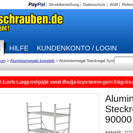
|
Direktbestellung
|
Datenschutz
|
AGB
|
Refer
E
HILFE
KUNDENKONTO / LOGIN
ium
>
Aluminiumregale komplett
>
Aluminiumregal Steckregal System
kbare Lagerregale und Regalsysteme günstig ka
Lieferung erfolgt innerhalb von wenigen Tagen
Alumi
Steck
90000
Artikel-Nr.: 112