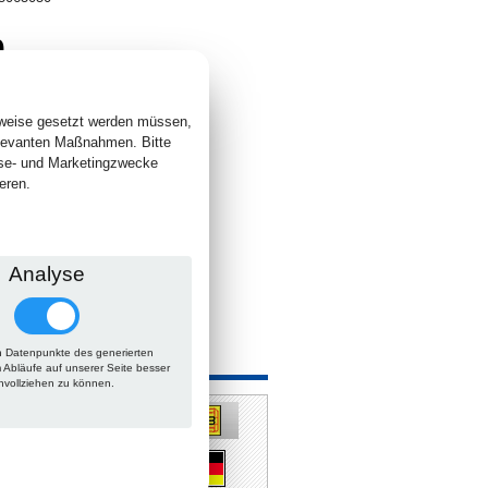
0
. +
Versand
 lieferbar
sweise gesetzt werden müssen,
elevanten Maßnahmen. Bitte
yse- und Marketingzwecke
eren.
Analyse
 Datenpunkte des generierten
 auch
m Abläufe auf unserer Seite besser
hvollziehen zu können.