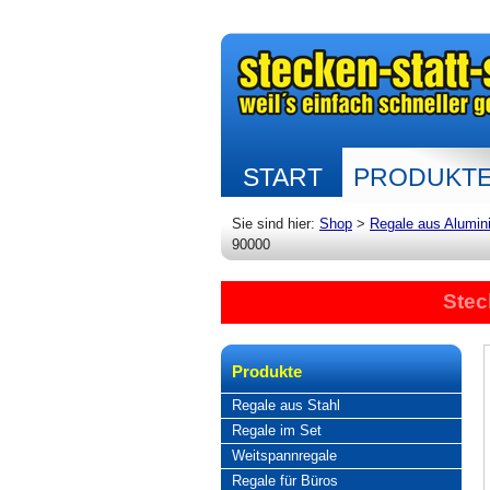
START
PRODUKT
Sie sind hier:
Shop
>
Regale aus Alumin
90000
Stec
Produkte
Regale aus Stahl
Regale im Set
Weitspannregale
Regale für Büros