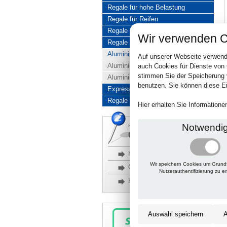
Regale für hohe Belastung
Regale für Reifen
Regale aus Edelstahl
Wir verwenden C
Regale aus Aluminium
Aluminiumregale komplett
Auf unserer Webseite verwend
Aluminiumregal Baukasten
auch Cookies für Dienste von
stimmen Sie der Speicherung 
Aluminiumregal Kombinationen
benutzen. Sie können diese Ei
Express-Produkte
Regale Reduziert
Hier erhalten Sie Information
Notwendi
Rückfragen, Hilfe, Bestellen?
06201 690095-0
Häufige Fragen
Wir speichern Cookies um Grund
Glossar
Nutzerauthentifizierung zu e
Kontakt
Auswahl speichern
A