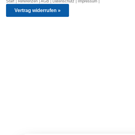
Start
|
Referenzen
|
AGB
|
Datenschutz
|
Impressum
|
Vertrag widerrufen »