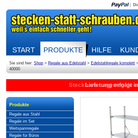
|
Di
START
PRODUKTE
HILFE
KUND
Sie sind hier:
Shop
>
Regale aus Edelstahl
>
Edelstahlregale komplett
40000
Steckbare Lagerregale 
Lieferung erfolgt 
Produkte
Regale aus Stahl
Regale im Set
Weitspannregale
Regale für Büros