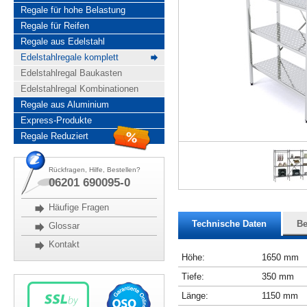
Regale für hohe Belastung
Regale für Reifen
Regale aus Edelstahl
Edelstahlregale komplett
Edelstahlregal Baukasten
Edelstahlregal Kombinationen
Regale aus Aluminium
Express-Produkte
Regale Reduziert
Rückfragen, Hilfe, Bestellen?
06201 690095-0
Häufige Fragen
Technische Daten
Be
Glossar
Kontakt
Höhe:
1650 mm
Tiefe:
350 mm
Länge:
1150 mm