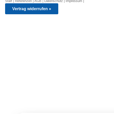
Start
|
Referenzen
|
AGB
|
Datenschutz
|
Impressum
|
Vertrag widerrufen »