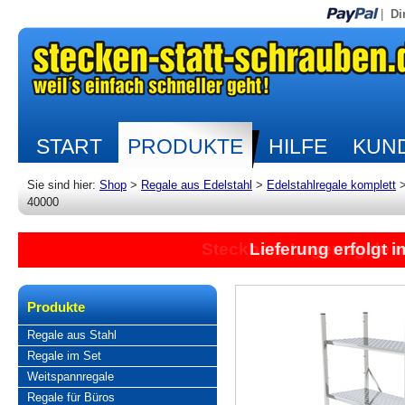
|
Di
START
PRODUKTE
HILFE
KUND
Sie sind hier:
Shop
>
Regale aus Edelstahl
>
Edelstahlregale komplett
40000
Lieferung erfolgt 
Produkte
Regale aus Stahl
Regale im Set
Weitspannregale
Regale für Büros