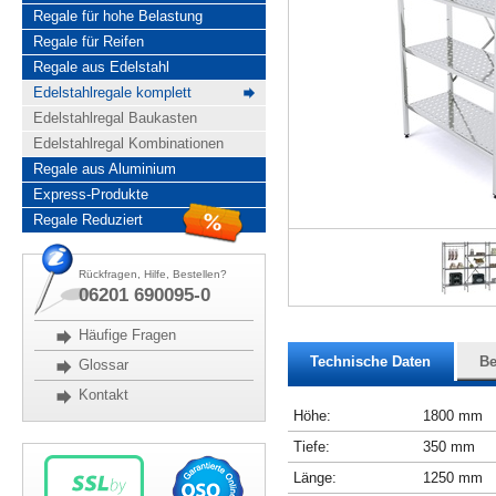
Regale für hohe Belastung
Regale für Reifen
Regale aus Edelstahl
Edelstahlregale komplett
Edelstahlregal Baukasten
Edelstahlregal Kombinationen
Regale aus Aluminium
Express-Produkte
Regale Reduziert
Rückfragen, Hilfe, Bestellen?
06201 690095-0
Häufige Fragen
Technische Daten
Be
Glossar
Kontakt
Höhe:
1800 mm
Tiefe:
350 mm
Länge:
1250 mm