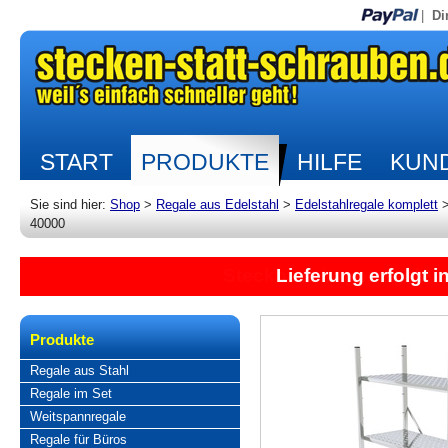
|
Di
START
PRODUKTE
HILFE
KUND
Sie sind hier:
Shop
>
Regale aus Edelstahl
>
Edelstahlregale komplett
40000
Lieferung erfolgt 
Produkte
Regale aus Stahl
Regale im Set
Weitspannregale
Regale für Büros