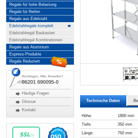
Regale für hohe Belastung
Regale für Reifen
Regale aus Edelstahl
Edelstahlregale komplett
Edelstahlregal Baukasten
Edelstahlregal Kombinationen
Regale aus Aluminium
Express-Produkte
Regale Reduziert
Rückfragen, Hilfe, Bestellen?
06201 690095-0
Häufige Fragen
Technische Daten
Be
Glossar
Kontakt
Höhe:
1800 mm
Tiefe:
350 mm
Länge:
750 mm