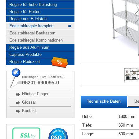
Regale für hohe Belastung
Regale für Reifen
Regale aus Edelstahl
Edelstahlregale komplett
Edelstahlregal Baukasten
Edelstahlregal Kombinationen
Regale aus Aluminium
Express-Produkte
Regale Reduziert
Rückfragen, Hilfe, Bestellen?
06201 690095-0
Häufige Fragen
Technische Daten
Be
Glossar
Kontakt
Höhe:
1800 mm
Tiefe:
350 mm
Länge:
800 mm