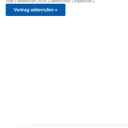
Start
|
Referenzen
|
AGB
|
Datenschutz
|
Impressum
|
Vertrag widerrufen »