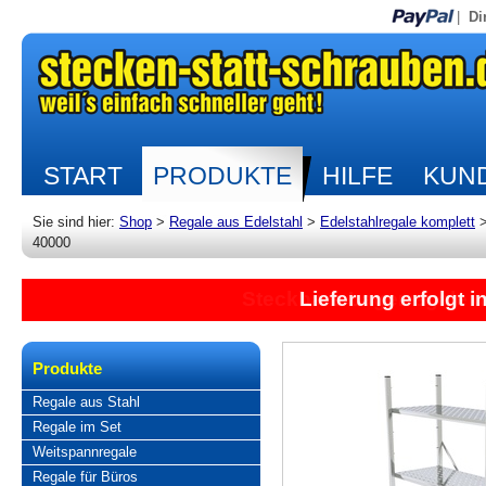
|
Di
START
PRODUKTE
HILFE
KUND
Sie sind hier:
Shop
>
Regale aus Edelstahl
>
Edelstahlregale komplett
40000
Lieferung erfolgt 
Produkte
Regale aus Stahl
Regale im Set
Weitspannregale
Regale für Büros