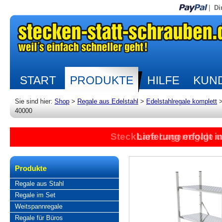
|
Di
START
PRODUKTE
HILFE
KUND
Sie sind hier:
Shop
>
Regale aus Edelstahl
>
Edelstahlregale komplett
40000
Steckbare Lagerregale 
Lieferung erfolgt 
Produkte
Regale aus Stahl
Regale im Set
Weitspannregale
Regale für Büros