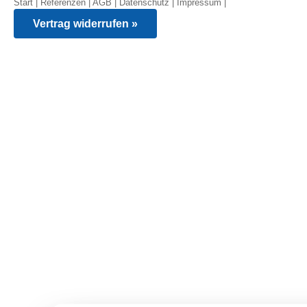
Start
|
Referenzen
|
AGB
|
Datenschutz
|
Impressum
|
Vertrag widerrufen »