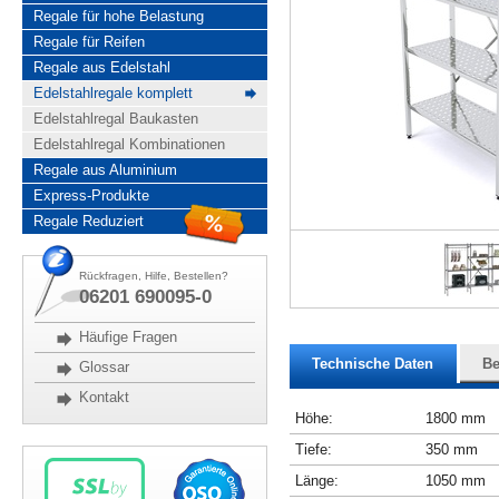
Regale für hohe Belastung
Regale für Reifen
Regale aus Edelstahl
Edelstahlregale komplett
Edelstahlregal Baukasten
Edelstahlregal Kombinationen
Regale aus Aluminium
Express-Produkte
Regale Reduziert
Rückfragen, Hilfe, Bestellen?
06201 690095-0
Häufige Fragen
Technische Daten
Be
Glossar
Kontakt
Höhe:
1800 mm
Tiefe:
350 mm
Länge:
1050 mm