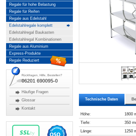
Regale für hohe Belastung
Regale für Reifen
Regale aus Edelstahl
Edelstahlregale komplett
Edelstahlregal Baukasten
Edelstahlregal Kombinationen
Regale aus Aluminium
Express-Produkte
Regale Reduziert
Rückfragen, Hilfe, Bestellen?
06201 690095-0
Häufige Fragen
Technische Daten
Be
Glossar
Kontakt
Höhe:
1800
Tiefe:
350 
Länge:
1250