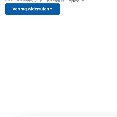
Start
|
Referenzen
|
AGB
|
Datenschutz
|
Impressum
|
Vertrag widerrufen »