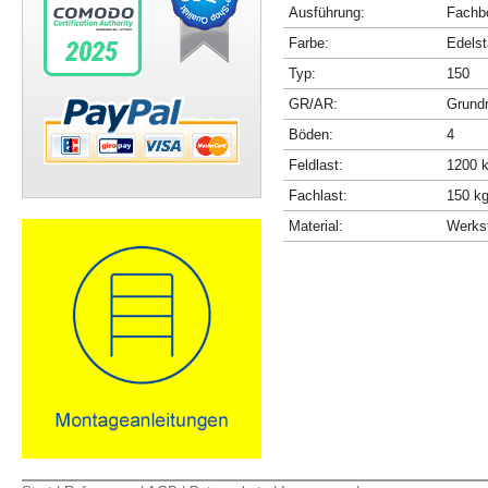
Ausführung:
Fachbö
Farbe:
Edelst
Typ:
150
GR/AR:
Grundr
Böden:
4
Feldlast:
1200 
Fachlast:
150 k
Material:
Werkst