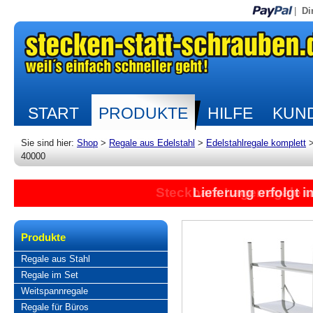
|
Di
START
PRODUKTE
HILFE
KUND
Sie sind hier:
Shop
>
Regale aus Edelstahl
>
Edelstahlregale komplett
40000
Steckbare Lagerregale 
Lieferung erfolgt 
Produkte
Regale aus Stahl
Regale im Set
Weitspannregale
Regale für Büros