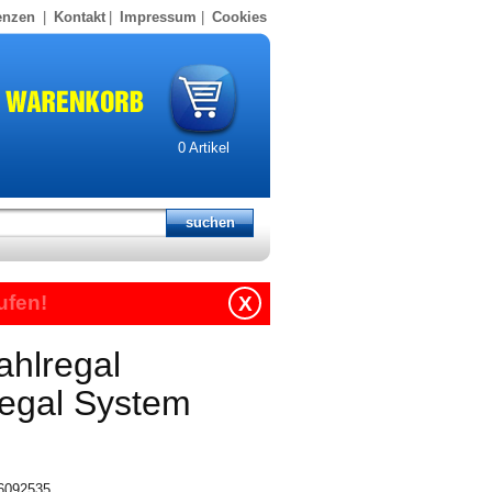
enzen
|
Kontakt
|
Impressum
|
Cookies
0
Artikel
ufen!
X
ahlregal
regal System
16092535