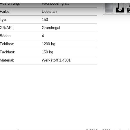
Ausführung:
Fachböden glatt
Farbe:
Edelstahl
Typ:
150
GR/AR:
Grundregal
Böden:
4
Feldlast:
1200 kg
Fachlast:
150 kg
Material:
Werkstoff 1.4301