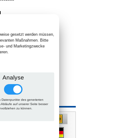
4
. +
Versand
 lieferbar
sweise gesetzt werden müssen,
elevanten Maßnahmen. Bitte
yse- und Marketingzwecke
eren.
Analyse
 Datenpunkte des generierten
 auch
m Abläufe auf unserer Seite besser
hvollziehen zu können.