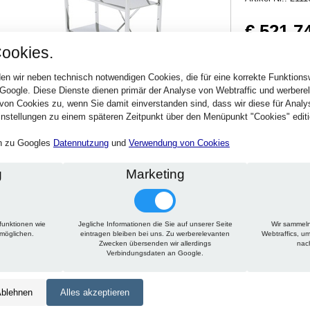
€ 521,7
ookies.
620,87 € inkl. MwSt
Verfügbarkeit:
Sofort
en wir neben technisch notwendigen Cookies, die für eine korrekte Funktion
 Google. Diese Dienste dienen primär der Analyse von Webtraffic und werber
von Cookies zu, wenn Sie damit einverstanden sind, dass wir diese für Anal
Stck.
nstellungen zu einem späteren Zeitpunkt über den Menüpunkt "Cookies" editi
en zu Googles
Datennutzung
und
Verwendung von Cookies
g
Marketing
funktionen wie
Jegliche Informationen die Sie auf unserer Seite
Wir sammeln
Technische Daten
Beschreibung
Zu diesem Artikel passt
rmöglichen.
eintragen bleiben bei uns. Zu werberelevanten
Webtraffics, u
Zwecken übersenden wir allerdings
nac
Verbindungsdaten an Google.
Höhe:
1650 mm
Tiefe:
350 mm
blehnen
Alles akzeptieren
Länge:
925 mm