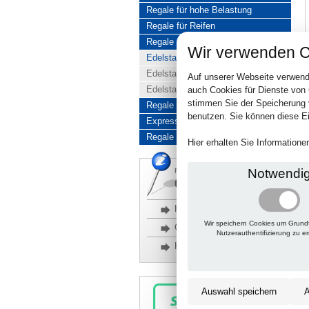
Regale für hohe Belastung
Regale für Reifen
Regale aus Edelstahl
Wir verwenden C
Edelstahlregale komplett
Edelstahlregal Baukasten
Auf unserer Webseite verwend
Edelstahlregal Kombinationen
auch Cookies für Dienste von
stimmen Sie der Speicherung 
Regale aus Aluminium
benutzen. Sie können diese Ei
Express-Produkte
Regale Reduziert
Hier erhalten Sie Information
Notwendi
Rückfragen, Hilfe, Bestellen?
06201 690095-0
Häufige Fragen
Wir speichern Cookies um Grund
Glossar
Nutzerauthentifizierung zu e
Kontakt
Auswahl speichern
A