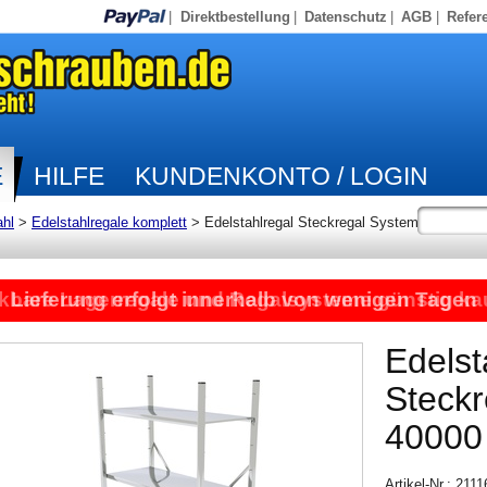
|
Direktbestellung
|
Datenschutz
|
AGB
|
Refer
E
HILFE
KUNDENKONTO / LOGIN
ahl
>
Edelstahlregale komplett
>
Edelstahlregal Steckregal System
kbare Lagerregale und Regalsysteme günstig ka
Lieferung erfolgt innerhalb von wenigen Tagen
Edelst
Steck
40000
Artikel-Nr.: 211