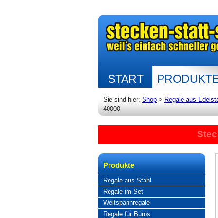
START
PRODUKT
Sie sind hier:
Shop
>
Regale aus Edelst
40000
Stec
Produkte
Regale aus Stahl
Regale im Set
Weitspannregale
Regale für Büros