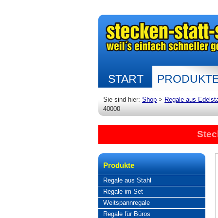
START
PRODUKT
Sie sind hier:
Shop
>
Regale aus Edelst
40000
Stec
Produkte
Regale aus Stahl
Regale im Set
Weitspannregale
Regale für Büros