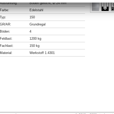
Ausführung:
Böden gelocht, Ø 24 mm
Farbe:
Edelstahl
Typ:
150
GR/AR:
Grundregal
Böden:
4
Feldlast:
1200 kg
Fachlast:
150 kg
Material:
Werkstoff 1.4301