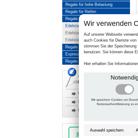
Regale für hohe Belastung
Regale für Reifen
Regale aus Edelstahl
Wir verwenden C
Edelstahlregale komplett
Edelstahlregal Baukasten
Auf unserer Webseite verwend
Edelstahlregal Kombinationen
auch Cookies für Dienste von
stimmen Sie der Speicherung 
Regale aus Aluminium
benutzen. Sie können diese Ei
Express-Produkte
Regale Reduziert
Hier erhalten Sie Information
Notwendi
Rückfragen, Hilfe, Bestellen?
06201 690095-0
Häufige Fragen
Wir speichern Cookies um Grund
Glossar
Nutzerauthentifizierung zu e
Kontakt
Auswahl speichern
A