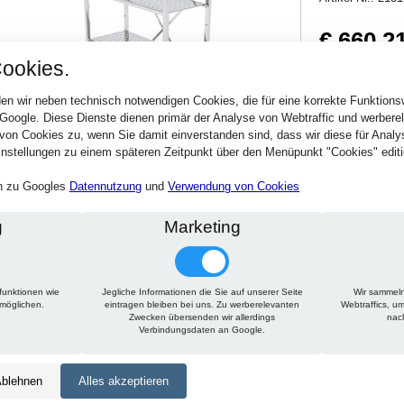
€ 660,2
ookies.
785,65 € inkl. MwSt
Verfügbarkeit:
Sofort
en wir neben technisch notwendigen Cookies, die für eine korrekte Funktion
 Google. Diese Dienste dienen primär der Analyse von Webtraffic und werber
von Cookies zu, wenn Sie damit einverstanden sind, dass wir diese für Anal
Stck.
nstellungen zu einem späteren Zeitpunkt über den Menüpunkt "Cookies" editi
en zu Googles
Datennutzung
und
Verwendung von Cookies
g
Marketing
funktionen wie
Jegliche Informationen die Sie auf unserer Seite
Wir sammeln
Technische Daten
Beschreibung
Zu diesem Artikel passt
rmöglichen.
eintragen bleiben bei uns. Zu werberelevanten
Webtraffics, u
Zwecken übersenden wir allerdings
nac
Verbindungsdaten an Google.
Höhe:
1950 mm
Tiefe:
400 mm
blehnen
Alles akzeptieren
Länge:
1050 mm