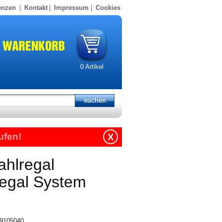
enzen
|
Kontakt
|
Impressum
|
Cookies
0
Artikel
ufen!
X
ahlregal
regal System
319105040