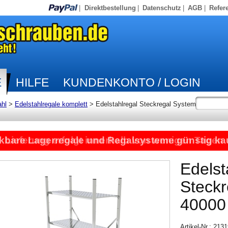
|
Direktbestellung
|
Datenschutz
|
AGB
|
Refer
E
HILFE
KUNDENKONTO / LOGIN
ahl
>
Edelstahlregale komplett
>
Edelstahlregal Steckregal System
kbare Lagerregale und Regalsysteme günstig ka
Lieferung erfolgt innerhalb von wenigen Tagen
Edelst
Steck
40000
Artikel-Nr.: 21