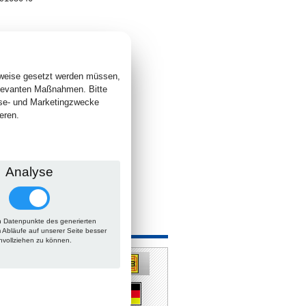
1
. +
Versand
 lieferbar
sweise gesetzt werden müssen,
elevanten Maßnahmen. Bitte
yse- und Marketingzwecke
eren.
Analyse
 Datenpunkte des generierten
 auch
m Abläufe auf unserer Seite besser
hvollziehen zu können.