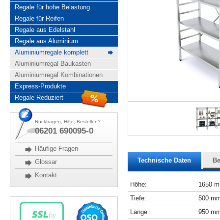
Regale für hohe Belastung
Regale für Reifen
Regale aus Edelstahl
Regale aus Aluminium
Aluminiumregale komplett
Aluminiumregal Baukasten
Aluminiumregal Kombinationen
Express-Produkte
Regale Reduziert
Rückfragen, Hilfe, Bestellen?
06201 690095-0
Häufige Fragen
Technische Daten
Be
Glossar
Kontakt
Höhe:
1650 
Tiefe:
500 m
Länge:
950 m