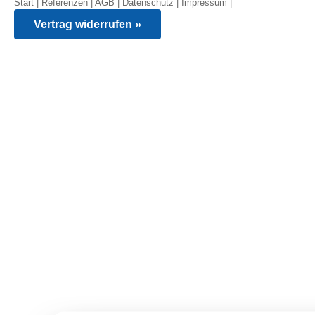
Start
|
Referenzen
|
AGB
|
Datenschutz
|
Impressum
|
Vertrag widerrufen »