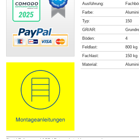
Ausführung:
Fachböd
Farbe:
Alumini
Typ:
150
GR/AR:
Grundr
Böden:
4
Feldlast:
800 kg
Fachlast:
150 kg
Material:
Alumin