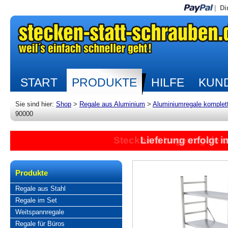
|
Di
START
PRODUKTE
HILFE
KUND
Sie sind hier:
Shop
>
Regale aus Aluminium
>
Aluminiumregale komplet
90000
Steckbare Lagerregale 
Lieferung erfolgt 
Produkte
Regale aus Stahl
Regale im Set
Weitspannregale
Regale für Büros